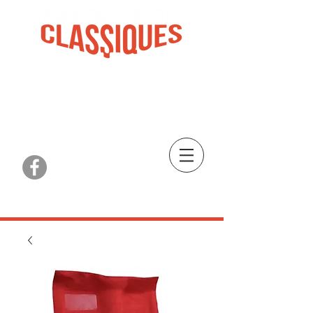
PIÈCES, RESTAURATION ET PLUS
PARTS, RESTORATION AND MORE
St-Clet, QC
| TEL:
450-456-3582