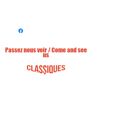
Passez nous voir / Come and see
us
info@piecesautosclassiques.com
225 chemin Ruisseau nord / Road
North
St-Clet, Québec
Canada J0P 1S0